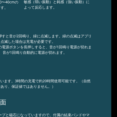
敏感（弱い振動）と鈍感（強い振動）に
0〜40cmの
よって反応します。
ます。
軽く押すと音が2回鳴り、緑に点滅します。緑の点滅はアプリ
く点滅した場合は充電が必要です。
ONの電源ボタンを長押しすると、音が1回鳴り電源が切れま
、音が1回鳴り自動的に電源が切れます。
行います。3時間の充電で約20時間使用可能です。（自然
であり、保証値ではありません。）
裏面
クテープと磁石になっていますので、付属の結束バンドやマ