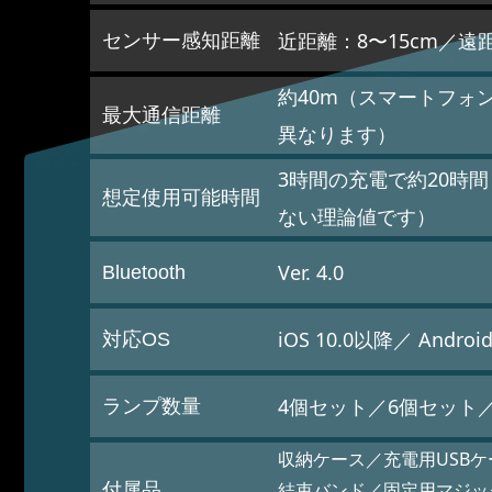
近距離：8〜15cm／遠距
センサー感知距離
約40m（スマートフォ
最大通信距離
異なります）​
3時間の充電で約20時
想定使用可能時間
ない理論値です）​
Ver. 4.0
Bluetooth
iOS 10.0以降／ Androi
対応OS
4個セット／6個セット
ランプ数量
収納ケース／充電用USB
結束バンド／固定用マジッ
付属品