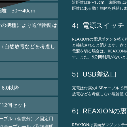
近距離は8〜15cm、遠距離は3
距離にある動く物体を感値し
離：30〜40cm
4）電源スイッチ
ンの機種により通信距離は
REAXIONの電源ボタンを
と接続されると消えます。赤
間（自然放電などを考慮し
電源を切る場合は、REAXI
す。また、5分間利用がないと
5）USB差込口
d 6.0以降
充電は付属のUSBケーブルで
放電などを考慮しない理論値
／12個セット
6）REAXIONの
ケーブル（個数分）／固定用
REAXIONは裏面がマジッ
クテープシール／取扱説明