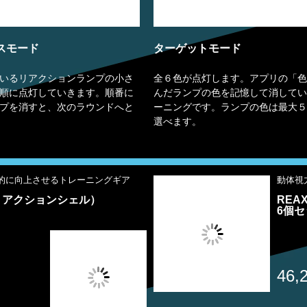
スモード
ターゲットモード
いるリアクションランプの小さ
全６色が点灯します。アプリの「色
順に点灯していきます。順番に
んだランプの色を記憶して消してい
プを消すと、次のラウンドへと
ーニングです。ランプの色は最大５
選べます。
的に向上させるトレーニングギア
動体視
L（リアクションシェル）
REA
6個セ
46,