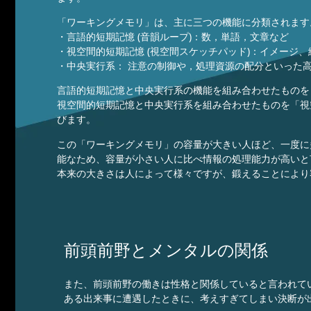
「ワーキングメモリ」は、主に三つの機能に分類されます
・言語的短期記憶 (音韻ループ)：数，単語，文章など
・視空間的短期記憶 (視空間スケッチパッド)：イメージ
・中央実行系： 注意の制御や，処理資源の配分といった
言語的短期記憶と中央実行系の機能を組み合わせたものを
視空間的短期記憶と中央実行系を組み合わせたものを「視
びます。
この「ワーキングメモリ」の容量が大きい人ほど、一度に
能なため、容量が小さい人に比べ情報の処理能力が高いと
本来の大きさは人によって様々ですが、鍛えることにより
前頭前野とメンタルの関係
また、前頭前野の働きは性格と関係していると言われて
ある出来事に遭遇したときに、考えすぎてしまい決断が